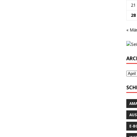
21
28
« Mä
ARC
SCH
AM
AUS
E-B