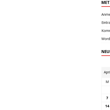
MET
Anme
Eintr
Komm
Word
NEU
Apr
M
7
14