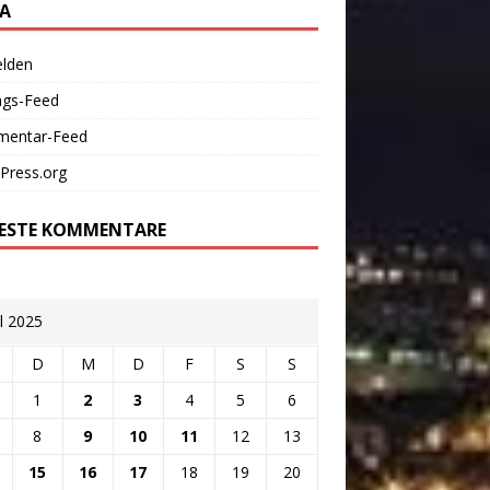
A
lden
ags-Feed
entar-Feed
Press.org
ESTE KOMMENTARE
il 2025
D
M
D
F
S
S
1
2
3
4
5
6
8
9
10
11
12
13
15
16
17
18
19
20