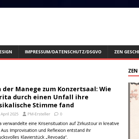
ESIGN
IMPRESSUM/DATENSCHUTZ/DSGVO
ZEN GESCH
ZEN
 der Manege zum Konzertsaal: Wie
rita durch einen Unfall ihre
ikalische Stimme fand
 April 2025
PM-Ersteller
0
ta verwandelte eine Krisensituation auf Zirkustour in kreative
: Aus Improvisation und Reflexion entstand ihr
ucksvolles Klavierstück „Revoada“.