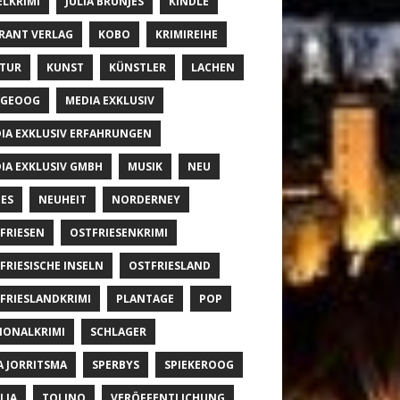
ELKRIMI
JULIA BRUNJES
KINDLE
RANT VERLAG
KOBO
KRIMIREIHE
TUR
KUNST
KÜNSTLER
LACHEN
NGEOOG
MEDIA EXKLUSIV
IA EXKLUSIV ERFAHRUNGEN
IA EXKLUSIV GMBH
MUSIK
NEU
ES
NEUHEIT
NORDERNEY
FRIESEN
OSTFRIESENKRIMI
FRIESISCHE INSELN
OSTFRIESLAND
FRIESLANDKRIMI
PLANTAGE
POP
IONALKRIMI
SCHLAGER
A JORRITSMA
SPERBYS
SPIEKEROOG
LIA
TOLINO
VERÖFFENTLICHUNG