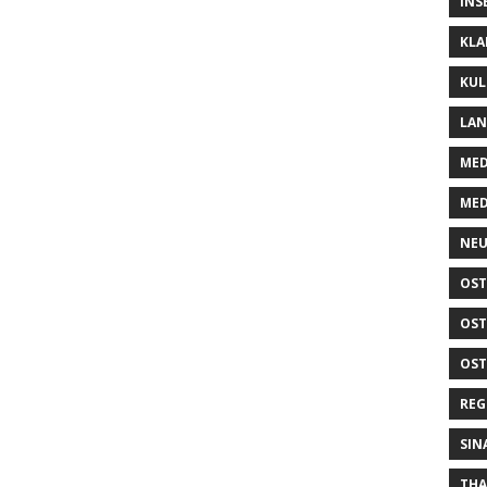
INS
KLA
KUL
LA
MED
MED
NEU
OST
OST
OST
REG
SIN
THA