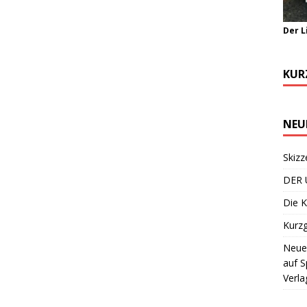
Der L
KUR
NEU
Skizz
DER 
Die K
Kurzg
Neuer
auf S
Verla