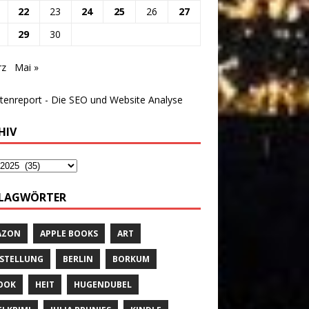
22
23
24
25
26
27
29
30
rz
Mai »
HIV
LAGWÖRTER
AZON
APPLE BOOKS
ART
STELLUNG
BERLIN
BORKUM
OOK
HEIT
HUGENDUBEL