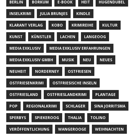
BERLIN
BORKUM
E-BOOK
HEIT
HUGENDUBEL
INSELKRIMI
JULIA BRUNJES
KINDLE
KLARANT VERLAG
KOBO
KRIMIREIHE
KULTUR
KUNST
KÜNSTLER
LACHEN
LANGEOOG
MEDIA EXKLUSIV
MEDIA EXKLUSIV ERFAHRUNGEN
MEDIA EXKLUSIV GMBH
MUSIK
NEU
NEUES
NEUHEIT
NORDERNEY
OSTFRIESEN
OSTFRIESENKRIMI
OSTFRIESISCHE INSELN
OSTFRIESLAND
OSTFRIESLANDKRIMI
PLANTAGE
POP
REGIONALKRIMI
SCHLAGER
SINA JORRITSMA
SPERBYS
SPIEKEROOG
THALIA
TOLINO
VERÖFFENTLICHUNG
WANGEROOGE
WEIHNACHTEN