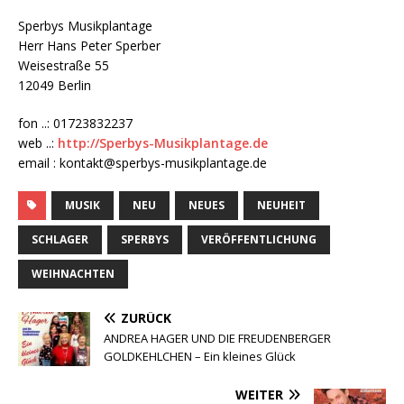
Sperbys Musikplantage
Herr Hans Peter Sperber
Weisestraße 55
12049 Berlin
fon ..: 01723832237
web ..:
http://Sperbys-Musikplantage.de
email : kontakt@sperbys-musikplantage.de
MUSIK
NEU
NEUES
NEUHEIT
SCHLAGER
SPERBYS
VERÖFFENTLICHUNG
WEIHNACHTEN
ZURÜCK
ANDREA HAGER UND DIE FREUDENBERGER
GOLDKEHLCHEN – Ein kleines Glück
WEITER