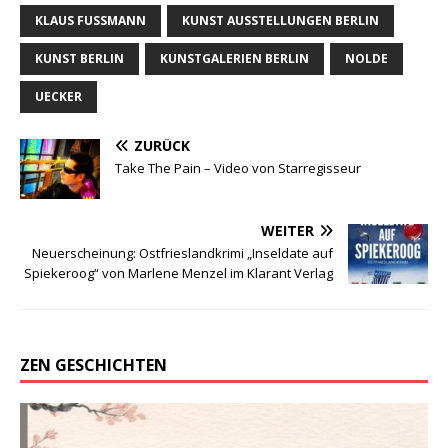
KLAUS FUSSMANN
KUNST AUSSTELLUNGEN BERLIN
KUNST BERLIN
KUNSTGALERIEN BERLIN
NOLDE
UECKER
ZURÜCK
Take The Pain – Video von Starregisseur
WEITER
Neuerscheinung: Ostfrieslandkrimi „Inseldate auf
Spiekeroog“ von Marlene Menzel im Klarant Verlag
ZEN GESCHICHTEN