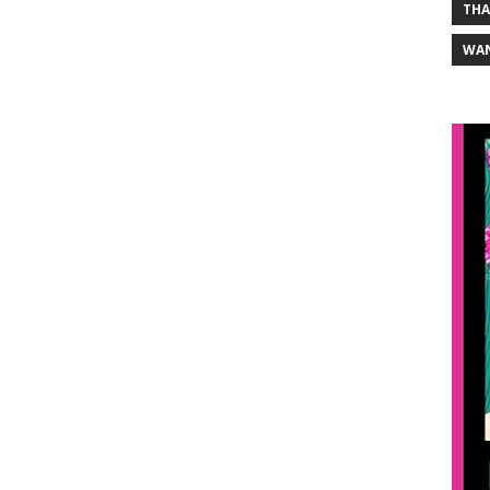
THA
WA