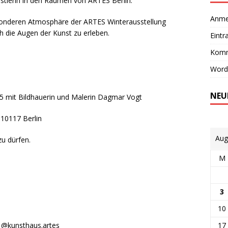
nstlerin in den Räumen von ARTES Berlin.
Anme
sonderen Atmosphäre der ARTES Winterausstellung
ch die Augen der Kunst zu erleben.
Eintr
Komm
Word
NEU
5 mit Bildhauerin und Malerin Dagmar Vogt
10117 Berlin
Aug
zu dürfen.
M
3
10
 @kunsthaus.artes
17