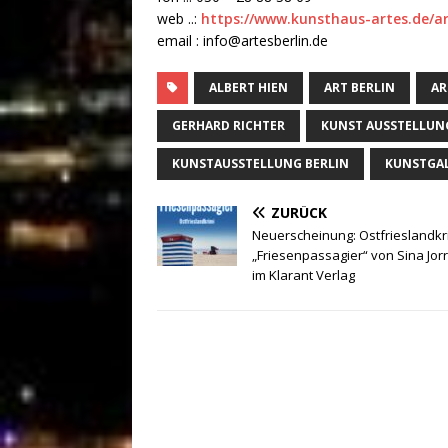
web ..:
https://www.kunsthaus-artes.de/ar
email : info@artesberlin.de
ALBERT HIEN
ART BERLIN
AR
GERHARD RICHTER
KUNST AUSSTELLUN
KUNSTAUSSTELLUNG BERLIN
KUNSTGAL
ZURÜCK
Neuerscheinung: Ostfrieslandkr
„Friesenpassagier“ von Sina Jor
im Klarant Verlag