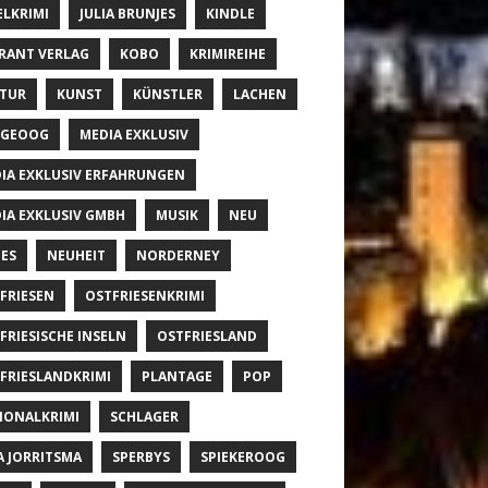
ELKRIMI
JULIA BRUNJES
KINDLE
RANT VERLAG
KOBO
KRIMIREIHE
TUR
KUNST
KÜNSTLER
LACHEN
NGEOOG
MEDIA EXKLUSIV
IA EXKLUSIV ERFAHRUNGEN
IA EXKLUSIV GMBH
MUSIK
NEU
ES
NEUHEIT
NORDERNEY
FRIESEN
OSTFRIESENKRIMI
FRIESISCHE INSELN
OSTFRIESLAND
FRIESLANDKRIMI
PLANTAGE
POP
IONALKRIMI
SCHLAGER
A JORRITSMA
SPERBYS
SPIEKEROOG