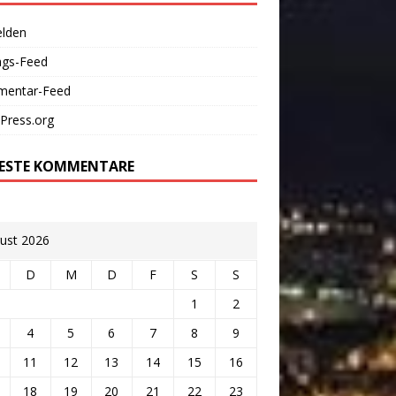
lden
ags-Feed
entar-Feed
Press.org
ESTE KOMMENTARE
ust 2026
D
M
D
F
S
S
1
2
4
5
6
7
8
9
11
12
13
14
15
16
18
19
20
21
22
23