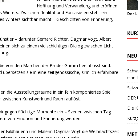
Hoffnung und Verwandlung und eröffnen
s Winters. Zwischen Realität und Fantasie entsteht ein
Der L
es Winters sichtbar macht – Geschichten von Erinnerung,
KUR
nstler – darunter Gerhard Richter, Dagmar Vogt, Albert
inen sich zu einem vielschichtigen Dialog zwischen Licht
lung.
NEU
die von den Märchen der Brüder Grimm beeinflusst sind.
Schwa
d übersetzen sie in eine zeitgenössische, sinnlich erfahrbare
eine 
Skizz
ien die Ausstellungsräume in ein fein komponiertes Spiel
DER 
zen zwischen Kunstwerk und Raum auflöst.
Die K
ingegen flüchtige Momente ein – Szenen zwischen Tag
Kurzg
gern von Emotion und Erinnerung werden.
r Bildhauerin und Malerin Dagmar Vogt die Weihnachtszeit
MET