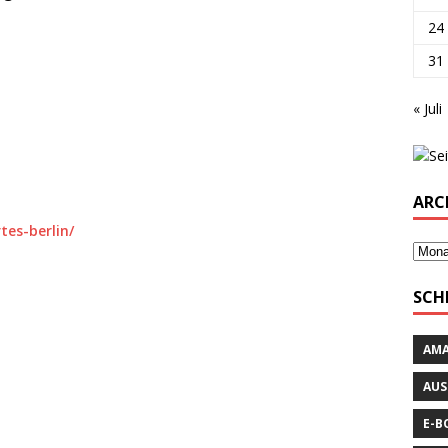
24
31
« Juli
ARC
tes-berlin/
SCH
AM
AUS
E-B