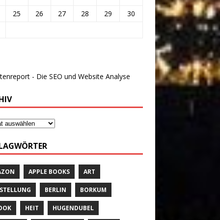
25
26
27
28
29
30
HIV
LAGWÖRTER
AZON
APPLE BOOKS
ART
STELLUNG
BERLIN
BORKUM
OOK
HEIT
HUGENDUBEL