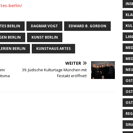
INS
tes-berlin/
KLA
KUL
TES BERLIN
DAGMAR VOGT
EDWARD B. GORDON
LA
GEN BERLIN
KUNST BERLIN
MED
ERIEN BERLIN
KUNSTHAUS ARTES
MED
WEITER
imi
39. Jüdische Kulturtage München mit
NEU
ritsma
Festakt eröffnet!
OST
OST
OST
REG
SIN