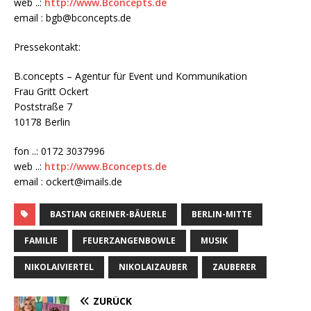
web ..:
http://www.Bconcepts.de
email : bgb@bconcepts.de
Pressekontakt:
B.concepts – Agentur für Event und Kommunikation
Frau Gritt Ockert
Poststraße 7
10178 Berlin
fon ..: 0172 3037996
web ..:
http://www.Bconcepts.de
email : ockert@imails.de
BASTIAN GREINER-BÄUERLE
BERLIN-MITTE
FAMILIE
FEUERZANGENBOWLE
MUSIK
NIKOLAIVIERTEL
NIKOLAIZAUBER
ZAUBERER
ZURÜCK