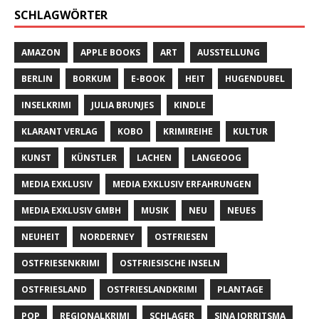
SCHLAGWÖRTER
AMAZON
APPLE BOOKS
ART
AUSSTELLUNG
BERLIN
BORKUM
E-BOOK
HEIT
HUGENDUBEL
INSELKRIMI
JULIA BRUNJES
KINDLE
KLARANT VERLAG
KOBO
KRIMIREIHE
KULTUR
KUNST
KÜNSTLER
LACHEN
LANGEOOG
MEDIA EXKLUSIV
MEDIA EXKLUSIV ERFAHRUNGEN
MEDIA EXKLUSIV GMBH
MUSIK
NEU
NEUES
NEUHEIT
NORDERNEY
OSTFRIESEN
OSTFRIESENKRIMI
OSTFRIESISCHE INSELN
OSTFRIESLAND
OSTFRIESLANDKRIMI
PLANTAGE
POP
REGIONALKRIMI
SCHLAGER
SINA JORRITSMA