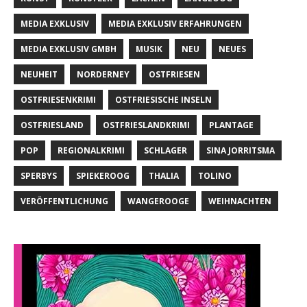
MEDIA EXKLUSIV
MEDIA EXKLUSIV ERFAHRUNGEN
MEDIA EXKLUSIV GMBH
MUSIK
NEU
NEUES
NEUHEIT
NORDERNEY
OSTFRIESEN
OSTFRIESENKRIMI
OSTFRIESISCHE INSELN
OSTFRIESLAND
OSTFRIESLANDKRIMI
PLANTAGE
POP
REGIONALKRIMI
SCHLAGER
SINA JORRITSMA
SPERBYS
SPIEKEROOG
THALIA
TOLINO
VERÖFFENTLICHUNG
WANGEROOGE
WEIHNACHTEN