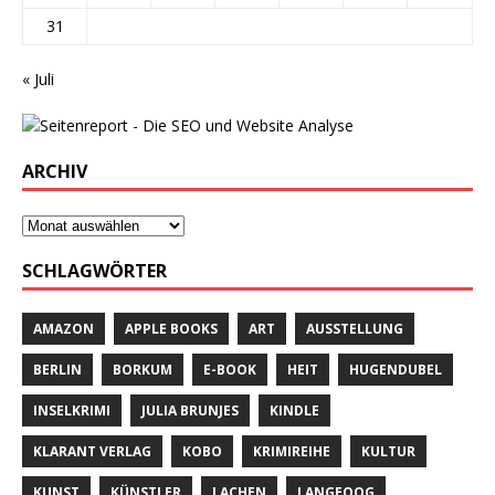
31
« Juli
ARCHIV
SCHLAGWÖRTER
AMAZON
APPLE BOOKS
ART
AUSSTELLUNG
BERLIN
BORKUM
E-BOOK
HEIT
HUGENDUBEL
INSELKRIMI
JULIA BRUNJES
KINDLE
KLARANT VERLAG
KOBO
KRIMIREIHE
KULTUR
KUNST
KÜNSTLER
LACHEN
LANGEOOG