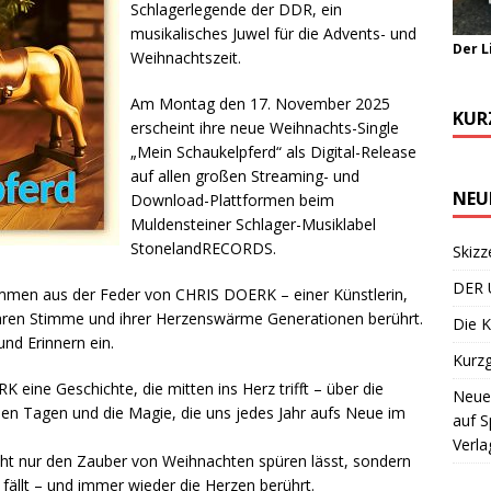
Schlagerlegende der DDR, ein
musikalisches Juwel für die Advents- und
Der L
Weihnachtszeit.
Am Montag den 17. November 2025
KUR
erscheint ihre neue Weihnachts-Single
„Mein Schaukelpferd“ als Digital-Release
auf allen großen Streaming- und
NEU
Download-Plattformen beim
Muldensteiner Schlager-Musiklabel
StonelandRECORDS.
Skizz
DER 
mmen aus der Feder von CHRIS DOERK – einer Künstlerin,
lbaren Stimme und ihrer Herzenswärme Generationen berührt.
Die K
nd Erinnern ein.
Kurzg
 eine Geschichte, die mitten ins Herz trifft – über die
Neuer
klen Tagen und die Magie, die uns jedes Jahr aufs Neue im
auf S
.
Verla
icht nur den Zauber von Weihnachten spüren lässt, sondern
 fällt – und immer wieder die Herzen berührt.