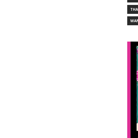
THA
WA