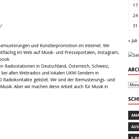
17
24
/
31
« Juli
r Bemusterungen und Künstlerpromotion im Internet. Wir
tflächig im Web auf Musik- und Presseportalen, Instagram,
book.
n Radiostationen in Deutschland, Österreich, Schweiz,
ARC
h bei allen Webradios und lokalen UKW-Sendern in
0 Radiokontakte gelistet. Wir sind der Bemusterungs- und
Musik. Aber wir machen diese Arbeit auch für Musik in
SCH
AM
AUS
E-B