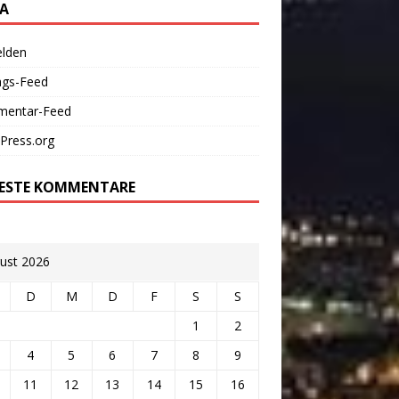
A
lden
ags-Feed
entar-Feed
Press.org
ESTE KOMMENTARE
ust 2026
D
M
D
F
S
S
1
2
4
5
6
7
8
9
11
12
13
14
15
16