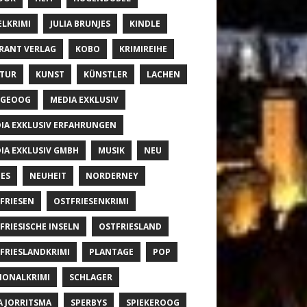
ELKRIMI
JULIA BRUNJES
KINDLE
RANT VERLAG
KOBO
KRIMIREIHE
TUR
KUNST
KÜNSTLER
LACHEN
NGEOOG
MEDIA EXKLUSIV
IA EXKLUSIV ERFAHRUNGEN
IA EXKLUSIV GMBH
MUSIK
NEU
ES
NEUHEIT
NORDERNEY
FRIESEN
OSTFRIESENKRIMI
FRIESISCHE INSELN
OSTFRIESLAND
FRIESLANDKRIMI
PLANTAGE
POP
IONALKRIMI
SCHLAGER
A JORRITSMA
SPERBYS
SPIEKEROOG