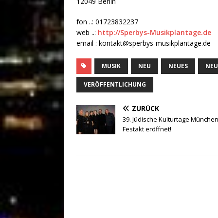
12049 Berlin
fon ..: 01723832237
web ..:
http://Sperbys-Musikplantage.de
email : kontakt@sperbys-musikplantage.de
MUSIK
NEU
NEUES
NEU
VERÖFFENTLICHUNG
ZURÜCK
39. Jüdische Kulturtage München
Festakt eröffnet!