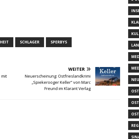
INS
KLA
KUL
HEIT
SCHLAGER
SPERBYS
LA
MED
MED
WEITER
 mit
Neuerscheinung: Ostfrieslandkrimi
NEU
„Spiekerooger Keller“ von Marc
Freund im Klarant Verlag
OST
OST
OST
REG
SIN