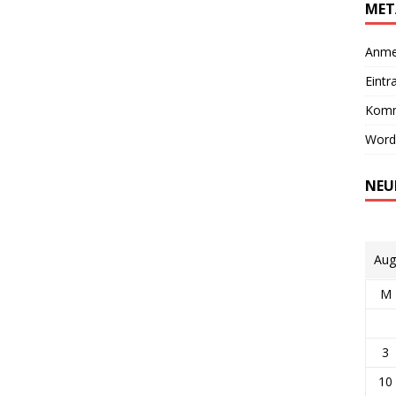
MET
Anme
Eintr
Komm
Word
NEU
Aug
M
3
10