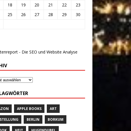
18
19
20
21
22
23
25
26
27
28
29
30
HIV
LAGWÖRTER
AZON
APPLE BOOKS
ART
STELLUNG
BERLIN
BORKUM
OOK
HEIT
HUGENDUBEL