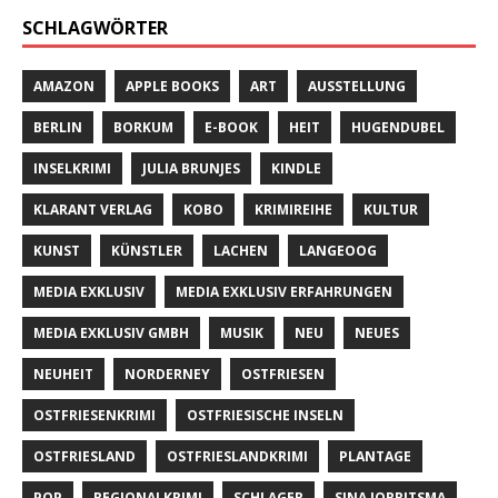
SCHLAGWÖRTER
AMAZON
APPLE BOOKS
ART
AUSSTELLUNG
BERLIN
BORKUM
E-BOOK
HEIT
HUGENDUBEL
INSELKRIMI
JULIA BRUNJES
KINDLE
KLARANT VERLAG
KOBO
KRIMIREIHE
KULTUR
KUNST
KÜNSTLER
LACHEN
LANGEOOG
MEDIA EXKLUSIV
MEDIA EXKLUSIV ERFAHRUNGEN
MEDIA EXKLUSIV GMBH
MUSIK
NEU
NEUES
NEUHEIT
NORDERNEY
OSTFRIESEN
OSTFRIESENKRIMI
OSTFRIESISCHE INSELN
OSTFRIESLAND
OSTFRIESLANDKRIMI
PLANTAGE
POP
REGIONALKRIMI
SCHLAGER
SINA JORRITSMA