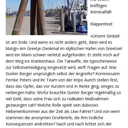
kniffligen
Kriminalfall!
Klappentext:
»Unsere Geduld
ist am Ende. Und wenn es nicht anders geht, dann wird es
blutig!« Am Greetje-Denkmal im idyllischen Hafen von Greetsiel
wird ein Mann schwer verletzt aufgefunden. Er stirbt noch auf
dem Weg ins Krankenhaus. Die Tatwaffe, die typischerweise
zur Selbstverteidigung eingesetzt wird, wirft Fragen auf. War
Günter Berger ursprünglich selbst der Angreifer? Kommissarin
Femke Peters und ihr Team von der Kripo Aurich stellen fest,
dass das Opfer, das vor Kurzem erst in Rente ging, einiges zu
verbergen hatte. Wofür brauchte Günter Berger regelmäßig so
viel Geld, dass seine Frau sich zu radikalen Maßnahmen
gezwungen sah? Welche Rolle spielt sein dubioses
Nebeneinkommen aus der Zeit als Lkw-Fahrer? Und von wem
stammen die anonymen Drohbriefe, die ihm tödliche
Konsequenzen androhten? Nach und nach lichtet sich der