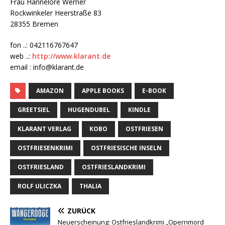
Frau Hannelore Werner
Rockwinkeler Heerstraße 83
28355 Bremen
fon ..: 042116767647
web ..:
http://www.klarant.de
email : info@klarant.de
AMAZON
APPLE BOOKS
E-BOOK
GREETSIEL
HUGENDUBEL
KINDLE
KLARANT VERLAG
KOBO
OSTFRIESEN
OSTFRIESENKRIMI
OSTFRIESISCHE INSELN
OSTFRIESLAND
OSTFRIESLANDKRIMI
ROLF ULICZKA
THALIA
ZURÜCK
Neuerscheinung: Ostfrieslandkrimi „Opernmord