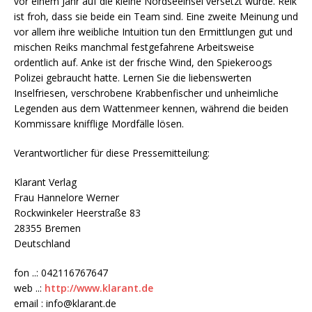
vor einem Jahr auf die kleine Nordseeinsel versetzt wurde. Reik
ist froh, dass sie beide ein Team sind. Eine zweite Meinung und
vor allem ihre weibliche Intuition tun den Ermittlungen gut und
mischen Reiks manchmal festgefahrene Arbeitsweise
ordentlich auf. Anke ist der frische Wind, den Spiekeroogs
Polizei gebraucht hatte. Lernen Sie die liebenswerten
Inselfriesen, verschrobene Krabbenfischer und unheimliche
Legenden aus dem Wattenmeer kennen, während die beiden
Kommissare knifflige Mordfälle lösen.
Verantwortlicher für diese Pressemitteilung:
Klarant Verlag
Frau Hannelore Werner
Rockwinkeler Heerstraße 83
28355 Bremen
Deutschland
fon ..: 042116767647
web ..:
http://www.klarant.de
email : info@klarant.de