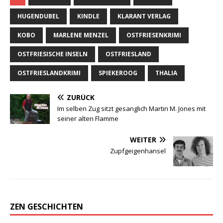
HUGENDUBEL
KINDLE
KLARANT VERLAG
KOBO
MARLENE MENZEL
OSTFRIESENKRIMI
OSTFRIESISCHE INSELN
OSTFRIESLAND
OSTFRIESLANDKRIMI
SPIEKEROOG
THALIA
ZURÜCK
Im selben Zug sitzt gesanglich Martin M. Jones mit
seiner alten Flamme
WEITER
Zupfgeigenhansel
ZEN GESCHICHTEN