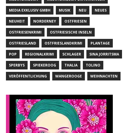
MEDIA EXKLUSIV GMBH
MUSIK
NEU
NEUES
NEUHEIT
NORDERNEY
OSTFRIESEN
OSTFRIESENKRIMI
OSTFRIESISCHE INSELN
OSTFRIESLAND
OSTFRIESLANDKRIMI
PLANTAGE
POP
REGIONALKRIMI
SCHLAGER
SINA JORRITSMA
SPERBYS
SPIEKEROOG
THALIA
TOLINO
VERÖFFENTLICHUNG
WANGEROOGE
WEIHNACHTEN