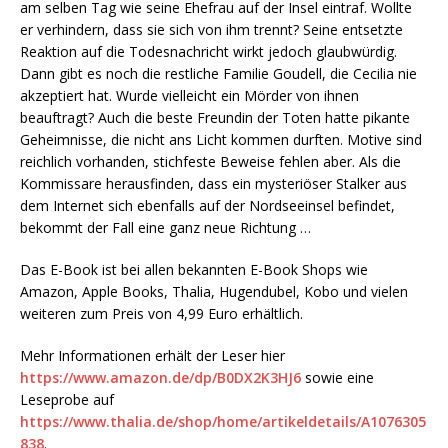
am selben Tag wie seine Ehefrau auf der Insel eintraf. Wollte
er verhindern, dass sie sich von ihm trennt? Seine entsetzte
Reaktion auf die Todesnachricht wirkt jedoch glaubwürdig.
Dann gibt es noch die restliche Familie Goudell, die Cecilia nie
akzeptiert hat. Wurde vielleicht ein Mörder von ihnen
beauftragt? Auch die beste Freundin der Toten hatte pikante
Geheimnisse, die nicht ans Licht kommen durften. Motive sind
reichlich vorhanden, stichfeste Beweise fehlen aber. Als die
Kommissare herausfinden, dass ein mysteriöser Stalker aus
dem Internet sich ebenfalls auf der Nordseeinsel befindet,
bekommt der Fall eine ganz neue Richtung …
Das E-Book ist bei allen bekannten E-Book Shops wie
Amazon, Apple Books, Thalia, Hugendubel, Kobo und vielen
weiteren zum Preis von 4,99 Euro erhältlich.
Mehr Informationen erhält der Leser hier
https://www.amazon.de/dp/B0DX2K3HJ6
sowie eine
Leseprobe auf
https://www.thalia.de/shop/home/artikeldetails/A1076305
838
.