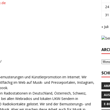
.de
24
31
« Juli
ARC
/
SCH
r Bemusterungen und Künstlerpromotion im Internet. Wir
tflächig im Web auf Musik- und Presseportalen, Instagram,
AM
book.
n Radiostationen in Deutschland, Österreich, Schweiz,
AUS
h bei allen Webradios und lokalen UKW-Sendern in
0 Radiokontakte gelistet. Wir sind der Bemusterungs- und
E-B
Musik. Aber wir machen diese Arbeit auch für Musik in