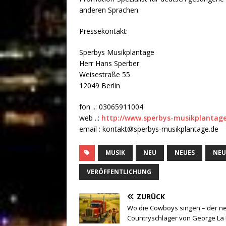
anderen Sprachen.
Pressekontakt:
Sperbys Musikplantage
Herr Hans Sperber
Weisestraße 55
12049 Berlin
fon ..: 03065911004
web ..:
http://www.sperbys-musikplantage
email : kontakt@sperbys-musikplantage.de
MUSIK
NEU
NEUES
NEU
VERÖFFENTLICHUNG
ZURÜCK
Wo die Cowboys singen – der n
Countryschlager von George La