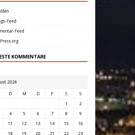
lden
ags-Feed
entar-Feed
Press.org
ESTE KOMMENTARE
ust 2026
D
M
D
F
S
S
1
2
4
5
6
7
8
9
11
12
13
14
15
16
18
19
20
21
22
23