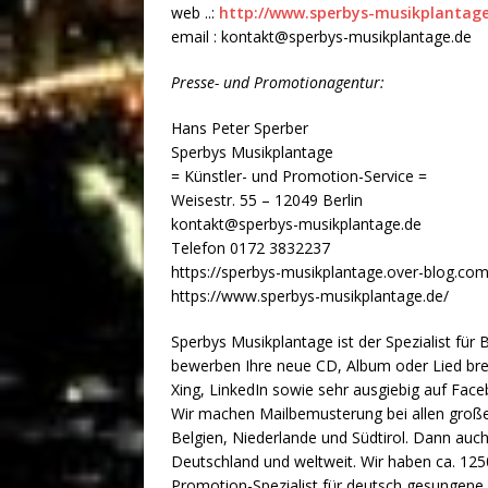
web ..:
http://www.sperbys-musikplantage
email : kontakt@sperbys-musikplantage.de
Presse- und Promotionagentur:
Hans Peter Sperber
Sperbys Musikplantage
= Künstler- und Promotion-Service =
Weisestr. 55 – 12049 Berlin
kontakt@sperbys-musikplantage.de
Telefon 0172 3832237
https://sperbys-musikplantage.over-blog.com
https://www.sperbys-musikplantage.de/
Sperbys Musikplantage ist der Spezialist fü
bewerben Ihre neue CD, Album oder Lied brei
Xing, LinkedIn sowie sehr ausgiebig auf Face
Wir machen Mailbemusterung bei allen große
Belgien, Niederlande und Südtirol. Dann auc
Deutschland und weltweit. Wir haben ca. 125
Promotion-Spezialist für deutsch gesungene 