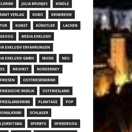
ELKRIMI
JULIA BRUNJES
KINDLE
RANT VERLAG
KOBO
KRIMIREIHE
TUR
KUNST
KÜNSTLER
LACHEN
NGEOOG
MEDIA EXKLUSIV
IA EXKLUSIV ERFAHRUNGEN
IA EXKLUSIV GMBH
MUSIK
NEU
ES
NEUHEIT
NORDERNEY
FRIESEN
OSTFRIESENKRIMI
FRIESISCHE INSELN
OSTFRIESLAND
FRIESLANDKRIMI
PLANTAGE
POP
IONALKRIMI
SCHLAGER
A JORRITSMA
SPERBYS
SPIEKEROOG