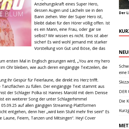
Anziehungskraft eines Super Hero,
dessen Augen und Lächeln sie in den
Der L
Bann ziehen. Wer der Super Hero ist,
bleibt dabei für den Hörer völlig offen. Ist
es ein Mann, eine Frau, oder gar sie
KUR
selbst? Wir wissen es nicht. Eins ist aber
sicher! Es wird wohl jemand mit starker
Vorstellung von Gut und Böse, die das
NEU
um ersten Mal in Englisch gesungen wird, „You are my hero
Schwa
 im Ohr bleiben, wie auch deren eingängige Textzeilen, die
eine 
g ihr Gespür für Feierlaune, die direkt ins Herz trifft.
Skizz
e Tanzflächen zu füllen. Der eingängige Text stammt aus
DER 
st der Schlager Polka ist Hannes Marold mit dem Denise
st ein weiterer Song der unter Schlagerhimmel
Die K
m 05.09.25 auf allen gängigen Streaming-Plattformen
Kurzg
icht entgehen, denn hier „wird kein Stuhl mehr frei sein!“ Es
ute Laune, Feiern, Tanzen und Mitsingen“. Hey! Cover
MET