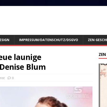
ESIGN
IMPRESSUM/DATENSCHUTZ/DSGVO
ZEN GESCH
eue launige
ZEN
 Denise Blum
nst
0