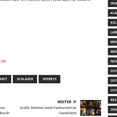
INS
KLA
KUL
LA
MED
MED
.de
NEU
OST
HEIT
SCHLAGER
SPERBYS
OST
OST
REG
WEITER
eue
Große Stimmen beim Fankonzert im
SIN
 Busch
Saxenland