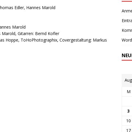
Thomas Edler, Hannes Marold
Anme
Eintr
annes Marold
Komm
 Marold, Gitarren: Bernd Kofler
bias Hoppe, ToHoPhotographix, Covergestaltung: Markus
Word
NEU
Aug
M
3
10
17