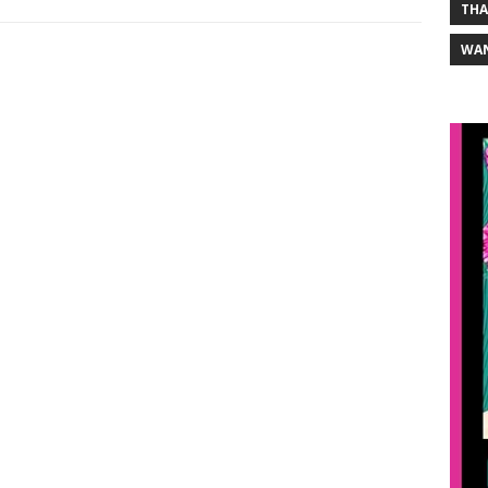
THA
WA