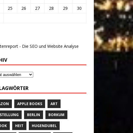
25
26
27
28
29
30
HIV
LAGWÖRTER
AZON
APPLE BOOKS
ART
STELLUNG
BERLIN
BORKUM
OOK
HEIT
HUGENDUBEL