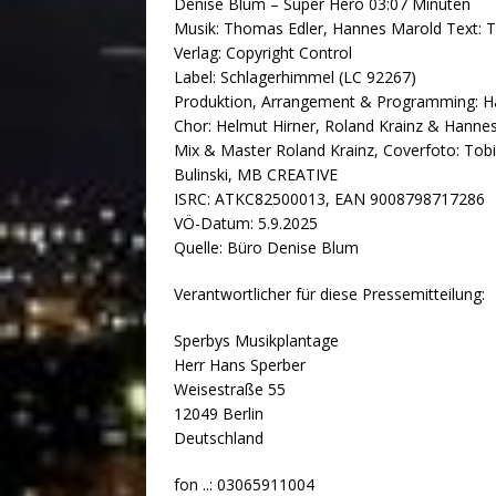
Denise Blum – Super Hero 03:07 Minuten
Musik: Thomas Edler, Hannes Marold Text: 
Verlag: Copyright Control
Label: Schlagerhimmel (LC 92267)
Produktion, Arrangement & Programming: H
Chor: Helmut Hirner, Roland Krainz & Hannes
Mix & Master Roland Krainz, Coverfoto: To
Bulinski, MB CREATIVE
ISRC: ATKC82500013, EAN 9008798717286
VÖ-Datum: 5.9.2025
Quelle: Büro Denise Blum
Verantwortlicher für diese Pressemitteilung:
Sperbys Musikplantage
Herr Hans Sperber
Weisestraße 55
12049 Berlin
Deutschland
fon ..: 03065911004