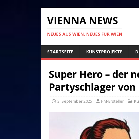
VIENNA NEWS
NEUES AUS WIEN, NEUES FÜR WIEN
STARTSEITE
KUNSTPROJEKTE
D
Super Hero – der n
Partyschlager von
3. September 2025
PM-Ersteller
Ku