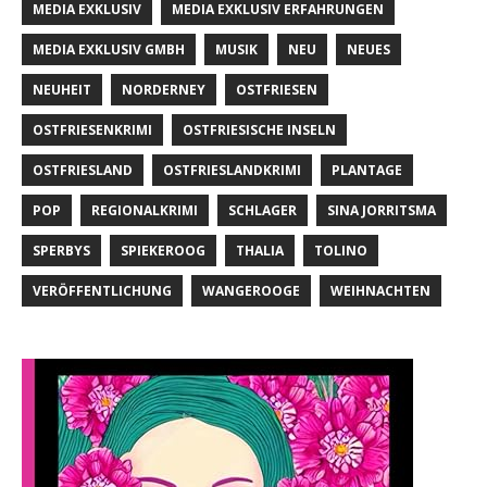
MEDIA EXKLUSIV
MEDIA EXKLUSIV ERFAHRUNGEN
MEDIA EXKLUSIV GMBH
MUSIK
NEU
NEUES
NEUHEIT
NORDERNEY
OSTFRIESEN
OSTFRIESENKRIMI
OSTFRIESISCHE INSELN
OSTFRIESLAND
OSTFRIESLANDKRIMI
PLANTAGE
POP
REGIONALKRIMI
SCHLAGER
SINA JORRITSMA
SPERBYS
SPIEKEROOG
THALIA
TOLINO
VERÖFFENTLICHUNG
WANGEROOGE
WEIHNACHTEN