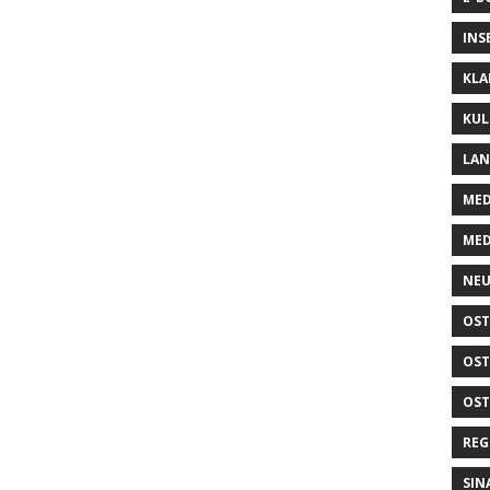
INS
KLA
KUL
LA
MED
MED
NEU
OST
OST
OST
REG
SIN