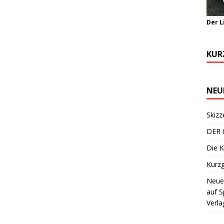
Der L
KUR
NEU
Skizz
DER 
Die K
Kurzg
Neuer
auf S
Verla