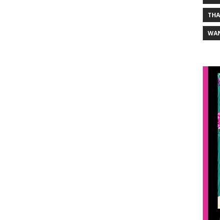
THA
WA