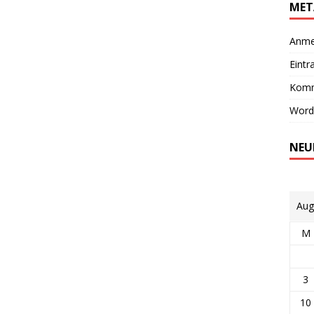
MET
Anme
Eintr
Komm
Word
NEU
Aug
M
3
10