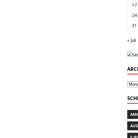
17
24
31
« Juli
ARC
SCH
AM
AUS
E-B