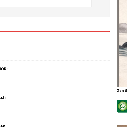
MOR:
Zen 
sch
ren