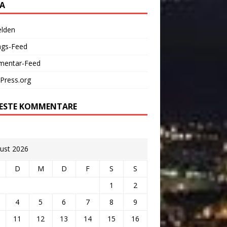
A
lden
ags-Feed
entar-Feed
Press.org
ESTE KOMMENTARE
ust 2026
D
M
D
F
S
S
1
2
4
5
6
7
8
9
11
12
13
14
15
16