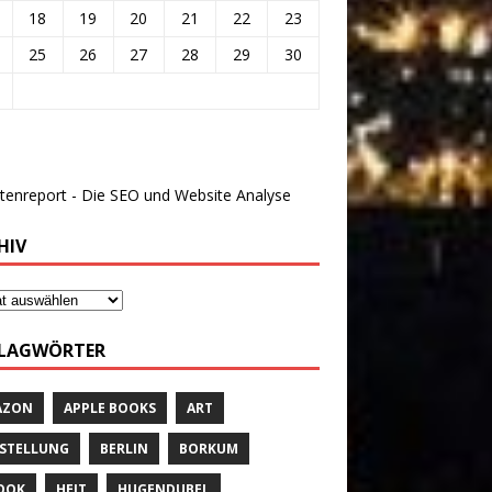
18
19
20
21
22
23
25
26
27
28
29
30
HIV
LAGWÖRTER
AZON
APPLE BOOKS
ART
STELLUNG
BERLIN
BORKUM
OOK
HEIT
HUGENDUBEL