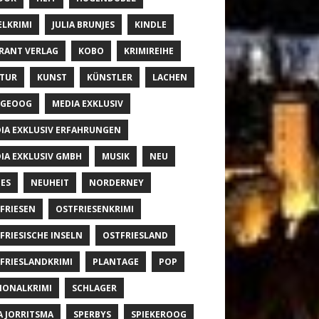
ELKRIMI
JULIA BRUNJES
KINDLE
RANT VERLAG
KOBO
KRIMIREIHE
TUR
KUNST
KÜNSTLER
LACHEN
NGEOOG
MEDIA EXKLUSIV
IA EXKLUSIV ERFAHRUNGEN
IA EXKLUSIV GMBH
MUSIK
NEU
ES
NEUHEIT
NORDERNEY
FRIESEN
OSTFRIESENKRIMI
FRIESISCHE INSELN
OSTFRIESLAND
FRIESLANDKRIMI
PLANTAGE
POP
IONALKRIMI
SCHLAGER
A JORRITSMA
SPERBYS
SPIEKEROOG