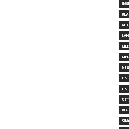
INS
KLA
KUL
LA
MED
MED
NEU
OST
OST
OST
REG
SIN