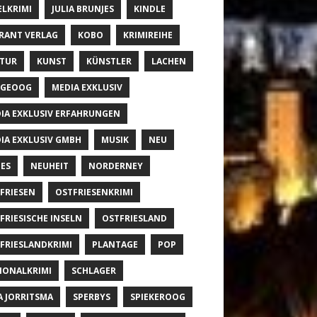
ELKRIMI
JULIA BRUNJES
KINDLE
RANT VERLAG
KOBO
KRIMIREIHE
TUR
KUNST
KÜNSTLER
LACHEN
NGEOOG
MEDIA EXKLUSIV
IA EXKLUSIV ERFAHRUNGEN
IA EXKLUSIV GMBH
MUSIK
NEU
ES
NEUHEIT
NORDERNEY
FRIESEN
OSTFRIESENKRIMI
FRIESISCHE INSELN
OSTFRIESLAND
FRIESLANDKRIMI
PLANTAGE
POP
IONALKRIMI
SCHLAGER
A JORRITSMA
SPERBYS
SPIEKEROOG