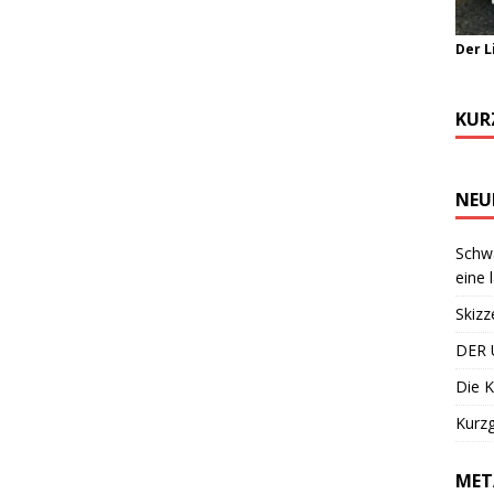
Der L
KUR
NEU
Schwa
eine 
Skizz
DER 
Die K
Kurzg
MET