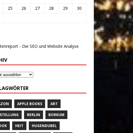
25
26
27
28
29
30
HIV
LAGWÖRTER
AZON
APPLE BOOKS
ART
STELLUNG
BERLIN
BORKUM
OOK
HEIT
HUGENDUBEL