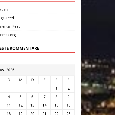
lden
ags-Feed
entar-Feed
Press.org
ESTE KOMMENTARE
ust 2026
D
M
D
F
S
S
1
2
4
5
6
7
8
9
11
12
13
14
15
16
18
19
20
21
22
23