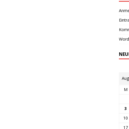
Anme
Eintr
Komm
Word
NEU
Aug
M
3
10
17