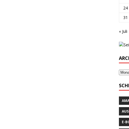
24
31
« Juli
ARC
SCH
AM
AUS
E-B