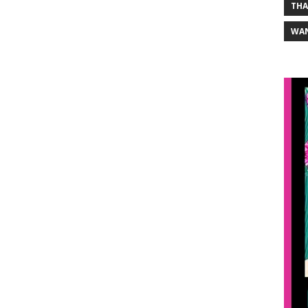
THA
WA