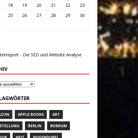
18
19
20
21
22
23
25
26
27
28
29
30
HIV
LAGWÖRTER
AZON
APPLE BOOKS
ART
STELLUNG
BERLIN
BORKUM
OOK
HEIT
HUGENDUBEL