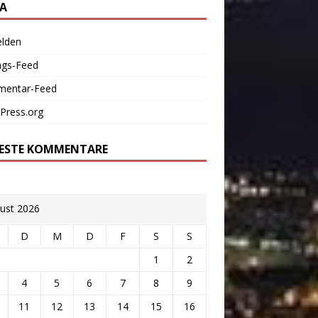
A
lden
ags-Feed
entar-Feed
Press.org
ESTE KOMMENTARE
ust 2026
D
M
D
F
S
S
1
2
4
5
6
7
8
9
11
12
13
14
15
16