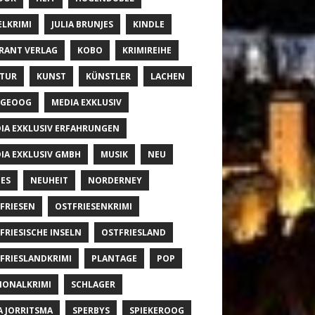
ELKRIMI
JULIA BRUNJES
KINDLE
RANT VERLAG
KOBO
KRIMIREIHE
TUR
KUNST
KÜNSTLER
LACHEN
NGEOOG
MEDIA EXKLUSIV
IA EXKLUSIV ERFAHRUNGEN
IA EXKLUSIV GMBH
MUSIK
NEU
ES
NEUHEIT
NORDERNEY
FRIESEN
OSTFRIESENKRIMI
FRIESISCHE INSELN
OSTFRIESLAND
FRIESLANDKRIMI
PLANTAGE
POP
IONALKRIMI
SCHLAGER
A JORRITSMA
SPERBYS
SPIEKEROOG