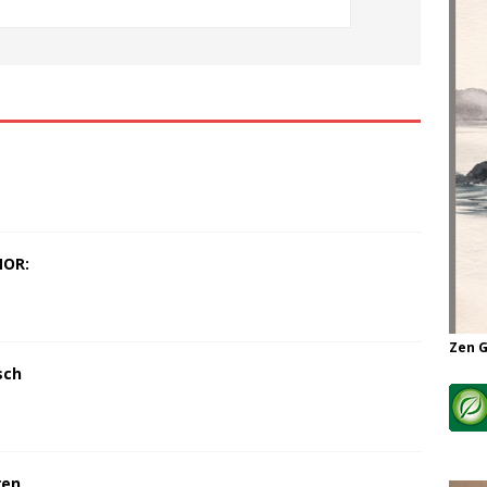
MOR:
Zen 
sch
ren