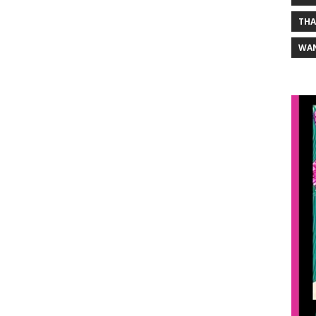
THA
WA