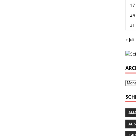
17
24
31
« Juli
ARC
SCH
AM
AUS
E-B