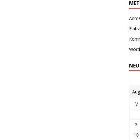
MET
Anme
Eintr
Komm
Word
NEU
Aug
M
3
10