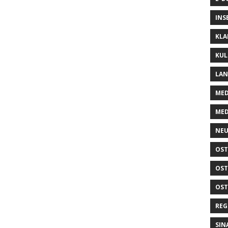
INS
KLA
KUL
LA
MED
MED
NEU
OST
OST
OST
REG
SIN