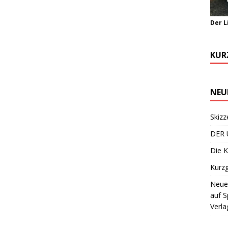
Der L
KUR
NEU
Skizz
DER 
Die K
Kurzg
Neuer
auf S
Verla