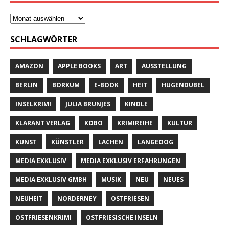
SCHLAGWÖRTER
AMAZON
APPLE BOOKS
ART
AUSSTELLUNG
BERLIN
BORKUM
E-BOOK
HEIT
HUGENDUBEL
INSELKRIMI
JULIA BRUNJES
KINDLE
KLARANT VERLAG
KOBO
KRIMIREIHE
KULTUR
KUNST
KÜNSTLER
LACHEN
LANGEOOG
MEDIA EXKLUSIV
MEDIA EXKLUSIV ERFAHRUNGEN
MEDIA EXKLUSIV GMBH
MUSIK
NEU
NEUES
NEUHEIT
NORDERNEY
OSTFRIESEN
OSTFRIESENKRIMI
OSTFRIESISCHE INSELN