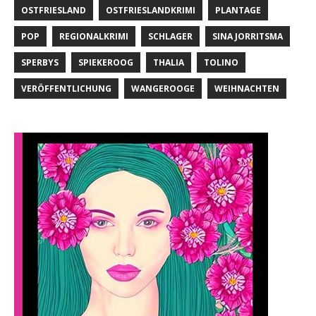
OSTFRIESLAND
OSTFRIESLANDKRIMI
PLANTAGE
POP
REGIONALKRIMI
SCHLAGER
SINA JORRITSMA
SPERBYS
SPIEKEROOG
THALIA
TOLINO
VERÖFFENTLICHUNG
WANGEROOGE
WEIHNACHTEN