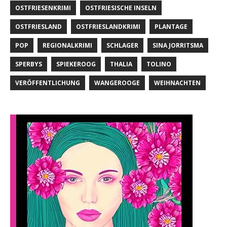
OSTFRIESENKRIMI
OSTFRIESISCHE INSELN
OSTFRIESLAND
OSTFRIESLANDKRIMI
PLANTAGE
POP
REGIONALKRIMI
SCHLAGER
SINA JORRITSMA
SPERBYS
SPIEKEROOG
THALIA
TOLINO
VERÖFFENTLICHUNG
WANGEROOGE
WEIHNACHTEN