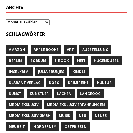
ARCHIV
SCHLAGWÖRTER
AMAZON
APPLE BOOKS
ART
AUSSTELLUNG
BERLIN
BORKUM
E-BOOK
HEIT
HUGENDUBEL
INSELKRIMI
JULIA BRUNJES
KINDLE
KLARANT VERLAG
KOBO
KRIMIREIHE
KULTUR
KUNST
KÜNSTLER
LACHEN
LANGEOOG
MEDIA EXKLUSIV
MEDIA EXKLUSIV ERFAHRUNGEN
MEDIA EXKLUSIV GMBH
MUSIK
NEU
NEUES
NEUHEIT
NORDERNEY
OSTFRIESEN