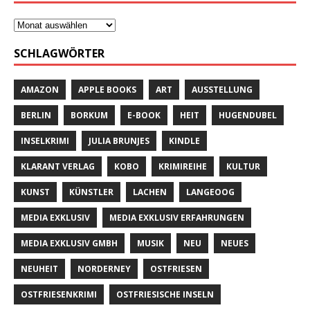
SCHLAGWÖRTER
AMAZON
APPLE BOOKS
ART
AUSSTELLUNG
BERLIN
BORKUM
E-BOOK
HEIT
HUGENDUBEL
INSELKRIMI
JULIA BRUNJES
KINDLE
KLARANT VERLAG
KOBO
KRIMIREIHE
KULTUR
KUNST
KÜNSTLER
LACHEN
LANGEOOG
MEDIA EXKLUSIV
MEDIA EXKLUSIV ERFAHRUNGEN
MEDIA EXKLUSIV GMBH
MUSIK
NEU
NEUES
NEUHEIT
NORDERNEY
OSTFRIESEN
OSTFRIESENKRIMI
OSTFRIESISCHE INSELN