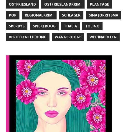
OSTFRIESLAND
OSTFRIESLANDKRIMI
PLANTAGE
POP
REGIONALKRIMI
SCHLAGER
SINA JORRITSMA
SPERBYS
SPIEKEROOG
THALIA
TOLINO
VERÖFFENTLICHUNG
WANGEROOGE
WEIHNACHTEN