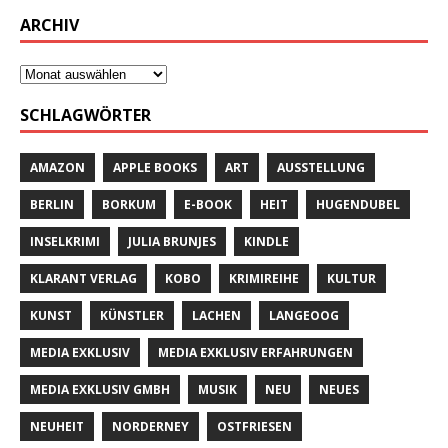
ARCHIV
SCHLAGWÖRTER
AMAZON
APPLE BOOKS
ART
AUSSTELLUNG
BERLIN
BORKUM
E-BOOK
HEIT
HUGENDUBEL
INSELKRIMI
JULIA BRUNJES
KINDLE
KLARANT VERLAG
KOBO
KRIMIREIHE
KULTUR
KUNST
KÜNSTLER
LACHEN
LANGEOOG
MEDIA EXKLUSIV
MEDIA EXKLUSIV ERFAHRUNGEN
MEDIA EXKLUSIV GMBH
MUSIK
NEU
NEUES
NEUHEIT
NORDERNEY
OSTFRIESEN