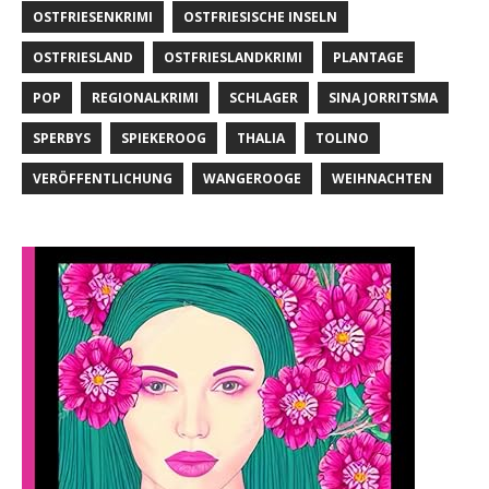
OSTFRIESENKRIMI
OSTFRIESISCHE INSELN
OSTFRIESLAND
OSTFRIESLANDKRIMI
PLANTAGE
POP
REGIONALKRIMI
SCHLAGER
SINA JORRITSMA
SPERBYS
SPIEKEROOG
THALIA
TOLINO
VERÖFFENTLICHUNG
WANGEROOGE
WEIHNACHTEN