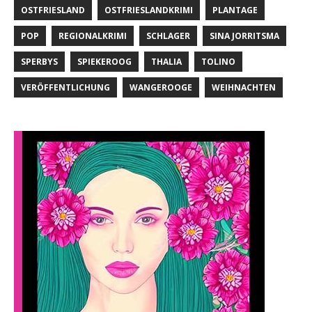
OSTFRIESLAND
OSTFRIESLANDKRIMI
PLANTAGE
POP
REGIONALKRIMI
SCHLAGER
SINA JORRITSMA
SPERBYS
SPIEKEROOG
THALIA
TOLINO
VERÖFFENTLICHUNG
WANGEROOGE
WEIHNACHTEN