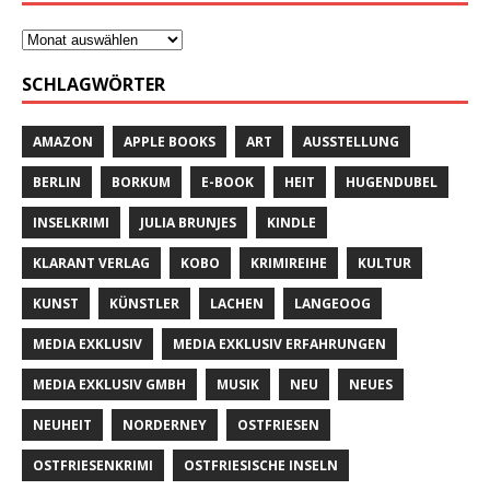
SCHLAGWÖRTER
AMAZON
APPLE BOOKS
ART
AUSSTELLUNG
BERLIN
BORKUM
E-BOOK
HEIT
HUGENDUBEL
INSELKRIMI
JULIA BRUNJES
KINDLE
KLARANT VERLAG
KOBO
KRIMIREIHE
KULTUR
KUNST
KÜNSTLER
LACHEN
LANGEOOG
MEDIA EXKLUSIV
MEDIA EXKLUSIV ERFAHRUNGEN
MEDIA EXKLUSIV GMBH
MUSIK
NEU
NEUES
NEUHEIT
NORDERNEY
OSTFRIESEN
OSTFRIESENKRIMI
OSTFRIESISCHE INSELN