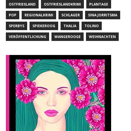
OSTFRIESLAND
OSTFRIESLANDKRIMI
PLANTAGE
POP
REGIONALKRIMI
SCHLAGER
SINA JORRITSMA
SPERBYS
SPIEKEROOG
THALIA
TOLINO
VERÖFFENTLICHUNG
WANGEROOGE
WEIHNACHTEN