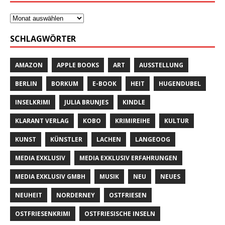
SCHLAGWÖRTER
AMAZON
APPLE BOOKS
ART
AUSSTELLUNG
BERLIN
BORKUM
E-BOOK
HEIT
HUGENDUBEL
INSELKRIMI
JULIA BRUNJES
KINDLE
KLARANT VERLAG
KOBO
KRIMIREIHE
KULTUR
KUNST
KÜNSTLER
LACHEN
LANGEOOG
MEDIA EXKLUSIV
MEDIA EXKLUSIV ERFAHRUNGEN
MEDIA EXKLUSIV GMBH
MUSIK
NEU
NEUES
NEUHEIT
NORDERNEY
OSTFRIESEN
OSTFRIESENKRIMI
OSTFRIESISCHE INSELN